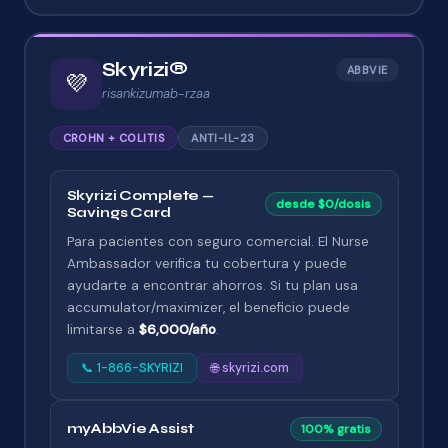
Skyrizi®
ABBVIE
💜
risankizumab-rzaa
CROHN + COLITIS
ANTI-IL-23
Skyrizi Complete —
desde $0/dosis
Savings Card
Para pacientes con seguro comercial. El Nurse
Ambassador verifica tu cobertura y puede
ayudarte a encontrar ahorros. Si tu plan usa
accumulator/maximizer, el beneficio puede
limitarse a
$6,000/año
.
📞 1-866-SKYRIZI
🌐 skyrizi.com
myAbbVie Assist
100% gratis