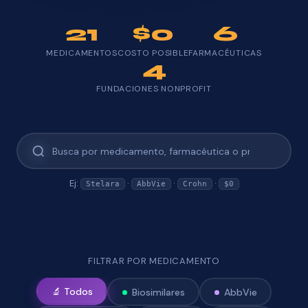
21
$0
6
MEDICAMENTOS
COSTO POSIBLE
FARMACÉUTICAS
4
FUNDACIONES NONPROFIT
Ej:
·
·
·
Stelara
AbbVie
Crohn
$0
FILTRAR POR MEDICAMENTO
🔬 Todos
Biosimilares
AbbVie