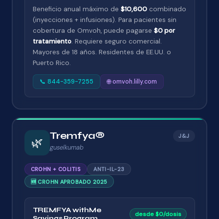
Beneficio anual máximo de
$10,600
combinado
(inyecciones + infusiones). Para pacientes sin
cobertura de Omvoh, puede pagarse
$0 por
tratamiento
. Requiere seguro comercial.
Mayores de 18 años. Residentes de EE.UU. o
Puerto Rico.
📞 844-359-7255
🌐 omvoh.lilly.com
Tremfya®
J&J
🌿
guselkumab
CROHN + COLITIS
ANTI-IL-23
🆕 CROHN APROBADO 2025
TREMFYA withMe
desde $0/dosis
Savings Program