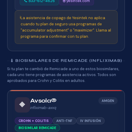
📞 833-612-4626
🌐 yesintek.com
ℹ️
La asistencia de copago de Yesintek no aplica
cuando tu plan de seguro usa programas de
"accumulator adjustment" o "maximizer". Llama al
programa para confirmar con tu plan.
💉 BIOSIMILARES DE REMICADE (INFLIXIMAB)
Si tu plan te cambió de Remicade a uno de estos biosimilares,
cada uno tiene programas de asistencia activos. Todos son
aprobados para Crohn y Colitis en adultos.
Avsola®
AMGEN
🔶
infliximab-axxq
CROHN + COLITIS
ANTI-TNF
IV INFUSIÓN
BIOSIMILAR REMICADE