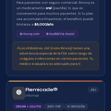
Para pacientes con seguro comercial. Rinvoq es
un medicamento
oral
(pastilla), lo que es
conveniente para muchos pacientes. Si tu plan
usa accumulator/maximizer, el beneficio puede
limitarse a
$6,000/año
.
🌐 rinvoq.com
🌐 myAbbVie Assist
⚠️
Los inhibidores JAK (como Rinvoq) tienen una
advertencia especial de la FDA sobre riesgo de
coágulos e infecciones en ciertos pacientes. Tu
médico evaluará si es adecuado para ti.
Remicade®
J&J
🟠
infliximab
CROHN + COLITIS
ANTI-TNF
IV INFUSIÓN