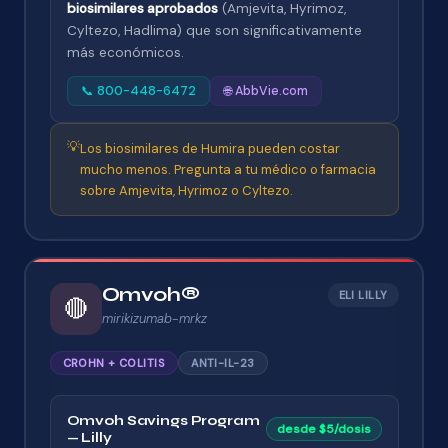
biosimilares aprobados
(Amjevita, Hyrimoz,
Cyltezo, Hadlima) que son significativamente
más económicos.
📞 800-448-6472
🌐 AbbVie.com
💡
Los biosimilares de Humira pueden costar
mucho menos. Pregunta a tu médico o farmacia
sobre Amjevita, Hyrimoz o Cyltezo.
Omvoh®
ELI LILLY
🔴
mirikizumab-mrkz
CROHN + COLITIS
ANTI-IL-23
Omvoh Savings Program
desde $5/dosis
— Lilly