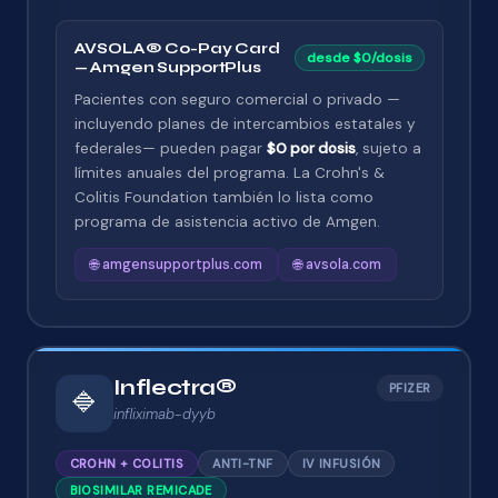
AVSOLA® Co-Pay Card
desde $0/dosis
— Amgen SupportPlus
Pacientes con seguro comercial o privado —
incluyendo planes de intercambios estatales y
federales— pueden pagar
$0 por dosis
, sujeto a
límites anuales del programa. La Crohn's &
Colitis Foundation también lo lista como
programa de asistencia activo de Amgen.
🌐 amgensupportplus.com
🌐 avsola.com
Inflectra®
PFIZER
🔷
infliximab-dyyb
CROHN + COLITIS
ANTI-TNF
IV INFUSIÓN
BIOSIMILAR REMICADE