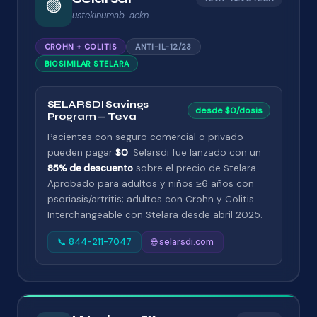
🟢
ustekinumab-aekn
CROHN + COLITIS
ANTI-IL-12/23
BIOSIMILAR STELARA
SELARSDI Savings
desde $0/dosis
Program — Teva
Pacientes con seguro comercial o privado
pueden pagar
$0
. Selarsdi fue lanzado con un
85% de descuento
sobre el precio de Stelara.
Aprobado para adultos y niños ≥6 años con
psoriasis/artritis; adultos con Crohn y Colitis.
Interchangeable con Stelara desde abril 2025.
📞 844-211-7047
🌐 selarsdi.com