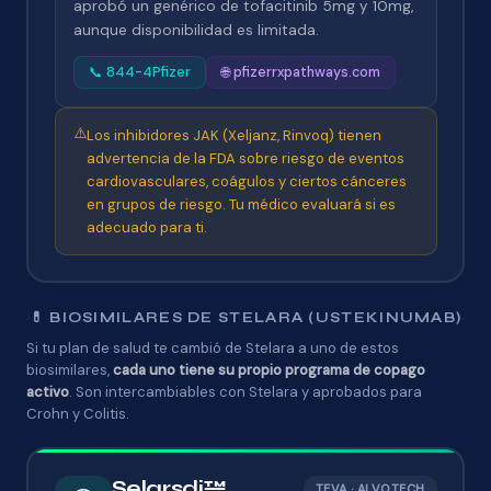
aprobó un genérico de tofacitinib 5mg y 10mg,
aunque disponibilidad es limitada.
📞 844-4Pfizer
🌐 pfizerrxpathways.com
⚠️
Los inhibidores JAK (Xeljanz, Rinvoq) tienen
advertencia de la FDA sobre riesgo de eventos
cardiovasculares, coágulos y ciertos cánceres
en grupos de riesgo. Tu médico evaluará si es
adecuado para ti.
💊 BIOSIMILARES DE STELARA (USTEKINUMAB)
Si tu plan de salud te cambió de Stelara a uno de estos
biosimilares,
cada uno tiene su propio programa de copago
activo
. Son intercambiables con Stelara y aprobados para
Crohn y Colitis.
Selarsdi™
TEVA · ALVOTECH