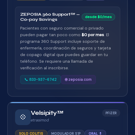
ZEPOSIA 360 Support™ —
desde $0/mes
Co-pay Savings
Pacientes con seguro comercial o privado
pueden pagar tan poco como
$0 por mes
. El
programa 360 Support incluye soporte de
enfermería, coordinación de seguros y tarjeta
de copago digital que puedes guardar en tu
teléfono. Se requiere una llamada de
verificación al inscribirse.
📞 833-937-6742
🌐 zeposia.com
Velsipity™
PFIZER
💠
etrasimod
SOLO COLITIS
MODULADOR S1P
ORAL 💊