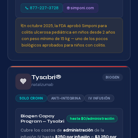
📞 877-227-3728
🌐 simponi.com
ℹ️
En octubre 2025, la FDA aprobó Simponi para
colitis ulcerosa pediátrica en niños desde 2 años
con peso mínimo de 15 kg — uno de los pocos
biológicos aprobados para niños con colitis.
Tysabri®
BIOGEN
🧡
natalizumab
SOLO CROHN
ANTI-INTEGRINA
IV INFUSIÓN
Biogen Copay
hasta $0/administración
Program — Tysabri
Cubre los costos de
administración
de la
infusión IV hasta
$250 por infusión
o
$3,250 por