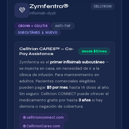
Zymfentra®
CELLTRION
💜
infliximab-dyyb
CROHN + COLITIS
ANTI-TNF
SUBCUTÁNEO 💉 NUEVO
Celltrion CARES™ — Co-
desde $5/mes
Pay Assistance
Zymfentra es el
primer infliximab subcutáneo
—
se inyecta en casa, sin necesidad de ir a la
clínica de infusión. Para mantenimiento en
adultos. Pacientes comerciales elegibles
pueden pagar
$5 por mes
, hasta 14 dosis al año.
Sin seguro: Celltrion CONNECT puede ofrecer el
medicamento gratis por hasta
3 años
si hay
demora o negación de cobertura.
🌐 celltrionconnect.com
🌐 CelltrionCares.com