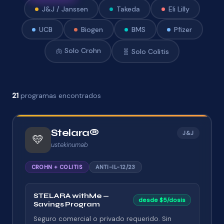
J&J / Janssen
Takeda
Eli Lilly
UCB
Biogen
BMS
Pfizer
🫁 Solo Crohn
🧬 Solo Colitis
21
programas encontrados
Stelara®
J&J
💛
ustekinumab
CROHN + COLITIS
ANTI-IL-12/23
STELARA withMe —
desde $5/dosis
Savings Program
Seguro comercial o privado requerido. Sin