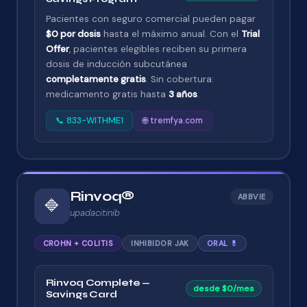
Pacientes con seguro comercial pueden pagar
$0 por dosis
hasta el máximo anual. Con el
Trial
Offer
, pacientes elegibles reciben su primera
dosis de inducción subcutánea
completamente gratis
. Sin cobertura:
medicamento gratis hasta
3 años
.
📞 833-WITHME1
🌐 tremfya.com
Rinvoq®
ABBVIE
🔷
upadacitinib
CROHN + COLITIS
INHIBIDOR JAK
ORAL 💊
Rinvoq Complete —
desde $0/mes
Savings Card