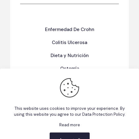
Enfermedad De Crohn
Colitis Ulcerosa
Dieta y Nutrición
Ostomía
Términos Y Condiciones De Uso
Política de Privacidad
This website uses cookies to improve your experience. By
using this website you agree to our
Data Protection Policy
.
Read more
This website uses cookies to improve your experience. We'll
© 2026 Fundacion EII Puerto Rico | Made with ❤️ ☕ by
assume you're ok with this, but you can opt-out if you wish.