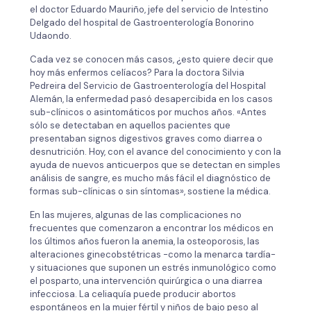
el doctor Eduardo Mauriño, jefe del servicio de Intestino
Delgado del hospital de Gastroenterología Bonorino
Udaondo.
Cada vez se conocen más casos, ¿esto quiere decir que
hoy más enfermos celíacos? Para la doctora Silvia
Pedreira del Servicio de Gastroenterología del Hospital
Alemán, la enfermedad pasó desapercibida en los casos
sub-clínicos o asintomáticos por muchos años. «Antes
sólo se detectaban en aquellos pacientes que
presentaban signos digestivos graves como diarrea o
desnutrición. Hoy, con el avance del conocimiento y con la
ayuda de nuevos anticuerpos que se detectan en simples
análisis de sangre, es mucho más fácil el diagnóstico de
formas sub-clínicas o sin síntomas», sostiene la médica.
En las mujeres, algunas de las complicaciones no
frecuentes que comenzaron a encontrar los médicos en
los últimos años fueron la anemia, la osteoporosis, las
alteraciones ginecobstétricas -como la menarca tardía-
y situaciones que suponen un estrés inmunológico como
el posparto, una intervención quirúrgica o una diarrea
infecciosa. La celiaquía puede producir abortos
espontáneos en la mujer fértil y niños de bajo peso al