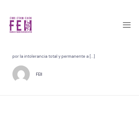
abril 29, 2012 by FEII
Lo esencial: evitar el gluten
Se estima que en el país hay unos 500.000 celíacos. La
celiaquía es un trastorno autoinmune que se caracteriza
por la intolerancia total y permanente a
[…]
FEII