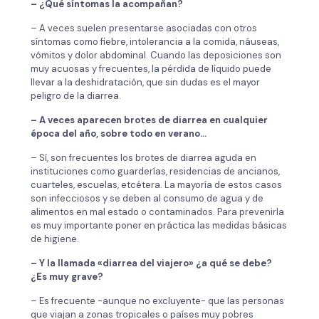
– ¿Qué síntomas la acompañan?
– A veces suelen presentarse asociadas con otros
síntomas como fiebre, intolerancia a la comida, náuseas,
vómitos y dolor abdominal. Cuando las deposiciones son
muy acuosas y frecuentes, la pérdida de líquido puede
llevar a la deshidratación, que sin dudas es el mayor
peligro de la diarrea.
– A veces aparecen brotes de diarrea en cualquier
época del año, sobre todo en verano…
– Sí, son frecuentes los brotes de diarrea aguda en
instituciones como guarderías, residencias de ancianos,
cuarteles, escuelas, etcétera. La mayoría de estos casos
son infecciosos y se deben al consumo de agua y de
alimentos en mal estado o contaminados. Para prevenirla
es muy importante poner en práctica las medidas básicas
de higiene.
– Y la llamada «diarrea del viajero» ¿a qué se debe?
¿Es muy grave?
– Es frecuente -aunque no excluyente- que las personas
que viajan a zonas tropicales o países muy pobres