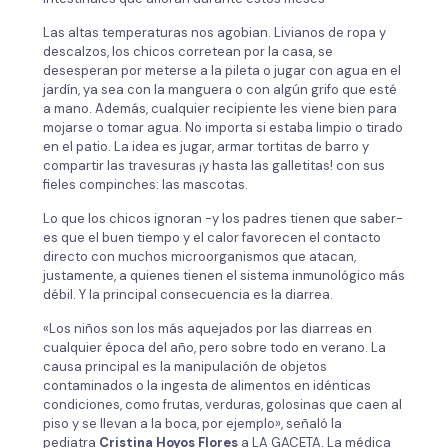
Las altas temperaturas nos agobian. Livianos de ropa y
descalzos, los chicos corretean por la casa, se
desesperan por meterse a la pileta o jugar con agua en el
jardín, ya sea con la manguera o con algún grifo que esté
a mano. Además, cualquier recipiente les viene bien para
mojarse o tomar agua. No importa si estaba limpio o tirado
en el patio. La idea es jugar, armar tortitas de barro y
compartir las travesuras ¡y hasta las galletitas! con sus
fieles compinches: las mascotas.
Lo que los chicos ignoran -y los padres tienen que saber-
es que el buen tiempo y el calor favorecen el contacto
directo con muchos microorganismos que atacan,
justamente, a quienes tienen el sistema inmunológico más
débil. Y la principal consecuencia es la diarrea.
«Los niños son los más aquejados por las diarreas en
cualquier época del año, pero sobre todo en verano. La
causa principal es la manipulación de objetos
contaminados o la ingesta de alimentos en idénticas
condiciones, como frutas, verduras, golosinas que caen al
piso y se llevan a la boca, por ejemplo», señaló la
pediatra
Cristina Hoyos Flores
a LA GACETA. La médica