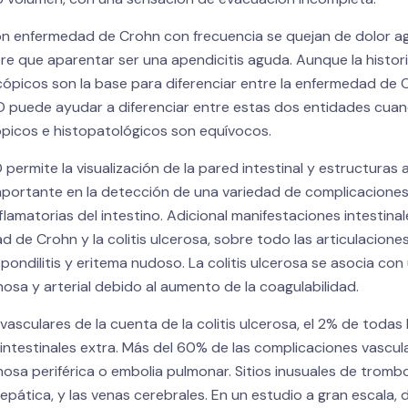
n enfermedad de Crohn con frecuencia se quejan de dolor ag
ebre que aparentar ser una apendicitis aguda. Aunque la historia
ópicos son la base para diferenciar entre la enfermedad de Cr
D puede ayudar a diferenciar entre estas dos entidades cuan
ópicos e histopatológicos son equívocos.
permite la visualización de la pared intestinal y estructuras
mportante en la detección de una variedad de complicaciones
lamatorias del intestino. Adicional manifestaciones intestin
 de Crohn y la colitis ulcerosa, sobre todo las articulaciones
spondilitis y eritema nudoso. La colitis ulcerosa se asocia co
osa y arterial debido al aumento de la coagulabilidad.
asculares de la cuenta de la colitis ulcerosa, el 2% de todas 
intestinales extra. Más del 60% de las complicaciones vascul
osa periférica o embolia pulmonar. Sitios inusuales de tromb
hepática, y las venas cerebrales. En un estudio a gran escala,