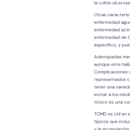
la colitis ulcerosa
Otras caracterís
enfermedad aguda
enfermedad activ
enfermedad de Cro
específico, y pu
Adenopatías mese
aunque este hall
Complicaciones d
representados c
tener una varie
incitar a los mé
tóxico es una co
TCMD es útil en 
típicos que incl
y la acumulación 