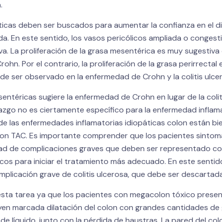
.
ticas deben ser buscados para aumentar la confianza en el d
. En este sentido, los vasos pericólicos ampliada o congest
a. La proliferación de la grasa mesentérica es muy sugestiva 
hn. Por el contrario, la proliferación de la grasa perirrectal
ede ser observado en la enfermedad de Crohn y la colitis ulce
ntéricas sugiere la enfermedad de Crohn en lugar de la colit
azgo no es ciertamente específico para la enfermedad inflamat
e las enfermedades inflamatorias idiopáticas colon están bi
on TAC. Es importante comprender que los pacientes sinto
dad de complicaciones graves que deben ser representado co
dicos para iniciar el tratamiento más adecuado. En este senti
mplicación grave de colitis ulcerosa, que debe ser descartada
esta tarea ya que los pacientes con megacolon tóxico presen
uyen marcada dilatación del colon con grandes cantidades de 
de líquido, junto con la pérdida de haustras. La pared del co