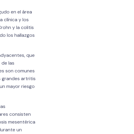
udo en el área
 clínica y los
ohn y la colitis
do los hallazgos
 adyacentes, que
 de las
ales son comunes
 grandes artritis
n un mayor riesgo
las
ares consisten
osis mesentérica
 durante un