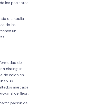
 de los pacientes
unda o embolia
sa de las
 tienen un
ves
enfermedad de
 a distinguir
os de colon en
hiben un
sultados marcada
roximal del íleon.
participación del