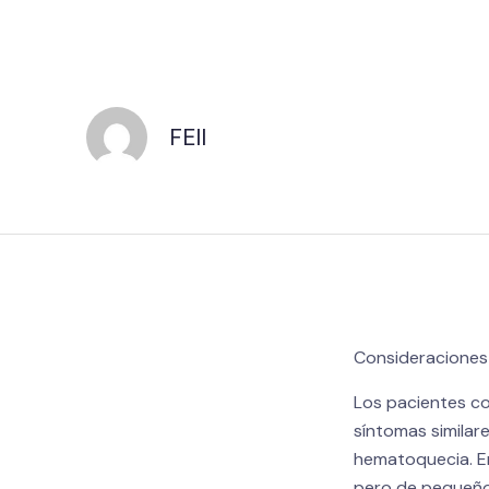
FEII
Consideraciones 
Los pacientes co
síntomas similare
hematoquecia. En
pero de pequeño