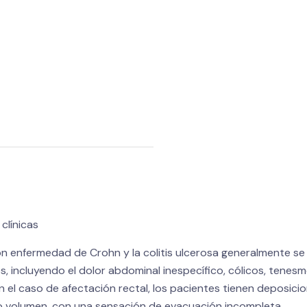
clínicas
n enfermedad de Crohn y la colitis ulcerosa generalmente s
s, incluyendo el dolor abdominal inespecífico, cólicos, tenes
 el caso de afectación rectal, los pacientes tienen deposici
 volumen, con una sensación de evacuación incompleta.