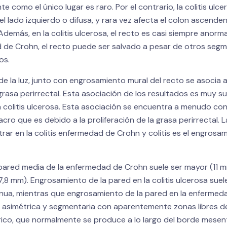
 como el único lugar es raro. Por el contrario, la colitis ulce
l lado izquierdo o difusa, y rara vez afecta el colon ascende
demás, en la colitis ulcerosa, el recto es casi siempre anorm
 de Crohn, el recto puede ser salvado a pesar de otros segm
os.
e la luz, junto con engrosamiento mural del recto se asocia
grasa perirrectal. Esta asociación de los resultados es muy su
a colitis ulcerosa. Esta asociación se encuentra a menudo con
acro que es debido a la proliferación de la grasa perirrectal.
rar en la colitis enfermedad de Crohn y colitis es el engrosam
 pared media de la enfermedad de Crohn suele ser mayor (11 m
(7,8 mm). Engrosamiento de la pared en la colitis ulcerosa suele
inua, mientras que engrosamiento de la pared en la enferme
, asimétrica y segmentaria con aparentemente zonas libres 
rico, que normalmente se produce a lo largo del borde mesen