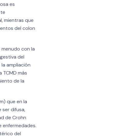
rosa es
nte
al, mientras que
entos del colon
 a menudo con la
gestiva del
 la ampliación
 La TCMD más
iento de la
m) que en la
 ser difusa,
dad de Crohn
de enfermedades.
térico del