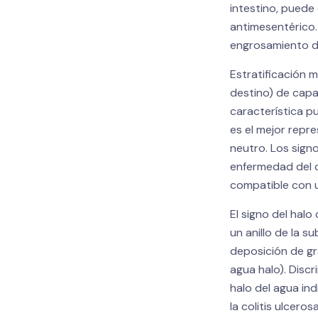
intestino, puede 
antimesentérico.
engrosamiento de
Estratificación m
destino) de capa
característica p
es el mejor repr
neutro. Los sign
enfermedad del c
compatible con u
El signo del hal
un anillo de la 
deposición de g
agua halo). Discr
halo del agua in
la colitis ulcero