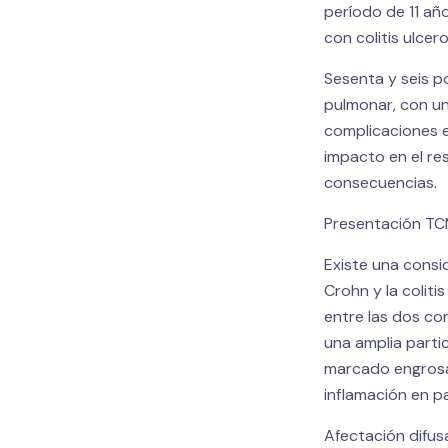
período de 11 añ
con colitis ulcer
Sesenta y seis p
pulmonar, con un
complicaciones e
impacto en el re
consecuencias.
Presentación T
Existe una consi
Crohn y la coliti
entre las dos co
una amplia parti
marcado engrosa
inflamación en pa
Afectación difus