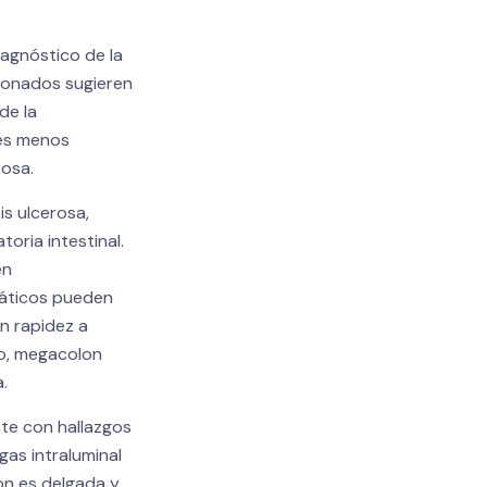
iagnóstico de la
ionados sugieren
de la
 es menos
rosa.
is ulcerosa,
oria intestinal.
en
máticos pueden
n rapidez a
do, megacolon
.
te con hallazgos
gas intraluminal
lon es delgada y