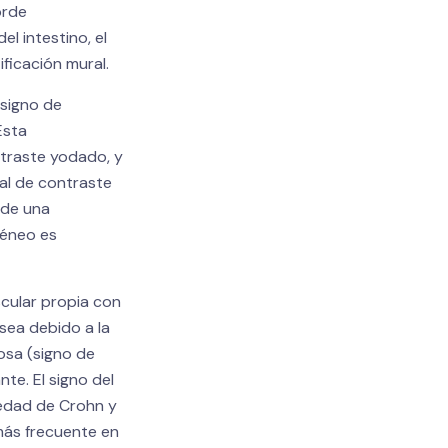
orde
l intestino, el
ficación mural.
(signo de
Esta
ntraste yodado, y
al de contraste
 de una
géneo es
scular propia con
sea debido a la
osa (signo de
te. El signo del
medad de Crohn y
 más frecuente en