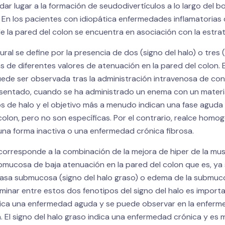
dar lugar a la formación de seudodivertículos a lo largo del b
 En los pacientes con idiopática enfermedades inflamatorias de
 la pared del colon se encuentra en asociación con la estrati
ural se define por la presencia de dos (signo del halo) o tres 
s de diferentes valores de atenuación en la pared del colon. 
uede ser observada tras la administración intravenosa de co
esentado, cuando se ha administrado un enema con un materi
os de halo y el objetivo más a menudo indican una fase aguda
olon, pero no son específicas. Por el contrario, realce homo
na forma inactiva o una enfermedad crónica fibrosa.
o corresponde a la combinación de la mejora de hiper de la mu
submucosa de baja atenuación en la pared del colon que es, ya 
rasa submucosa (signo del halo graso) o edema de la submuc
iminar entre estos dos fenotipos del signo del halo es importan
dica una enfermedad aguda y se puede observar en la enfer
sa. El signo del halo graso indica una enfermedad crónica y es