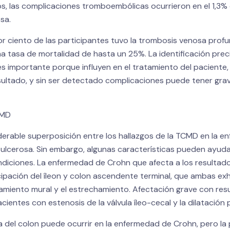
os, las complicaciones tromboembólicas ocurrieron en el 1,3%
osa.
or ciento de las participantes tuvo la trombosis venosa prof
a tasa de mortalidad de hasta un 25%. La identificación preci
s importante porque influyen en el tratamiento del paciente,
sultado, y sin ser detectado complicaciones puede tener gra
CMD
derable superposición entre los hallazgos de la TCMD en la 
s ulcerosa. Sin embargo, algunas características pueden ayudar
ndiciones. La enfermedad de Crohn que afecta a los resultad
cipación del íleon y colon ascendente terminal, que ambas ex
miento mural y el estrechamiento. Afectación grave con re
cientes con estenosis de la válvula íleo-cecal y la dilatación p
a del colon puede ocurrir en la enfermedad de Crohn, pero la 