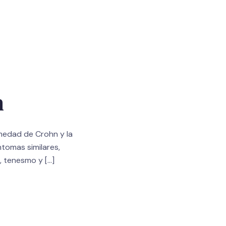
n
medad de Crohn y la
ntomas similares,
s, tenesmo y
[…]