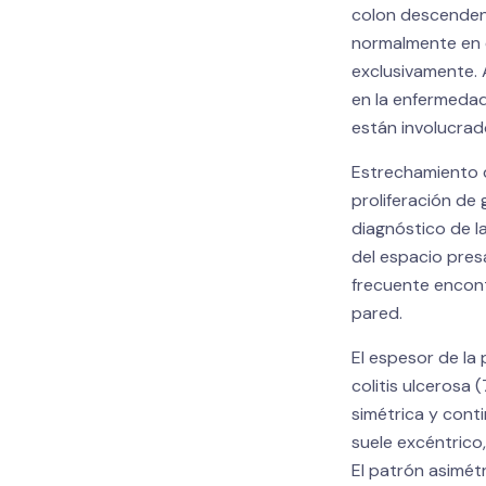
colon descendente
normalmente en e
exclusivamente. A
en la enfermedad
están involucrad
Estrechamiento d
proliferación de 
diagnóstico de l
del espacio pres
frecuente encont
pared.
El espesor de la
colitis ulcerosa 
simétrica y cont
suele excéntrico
El patrón asimét