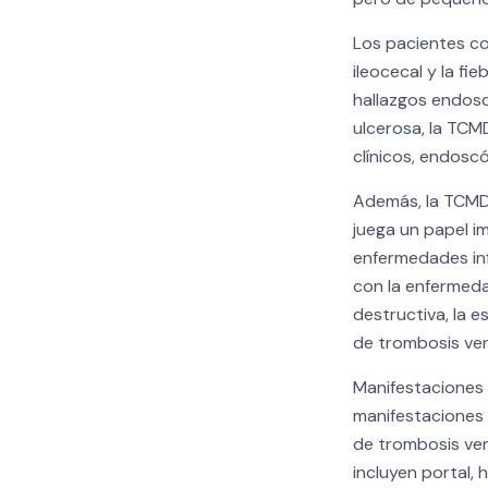
Los pacientes co
ileocecal y la fi
hallazgos endosc
ulcerosa, la TCM
clínicos, endosc
Además, la TCMD 
juega un papel i
enfermedades inf
con la enfermedad
destructiva, la e
de trombosis ven
Manifestaciones v
manifestaciones 
de trombosis ven
incluyen portal, 