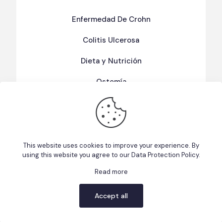
Enfermedad De Crohn
Colitis Ulcerosa
Dieta y Nutrición
Ostomía
Términos Y Condiciones De Uso
Política de Privacidad
This website uses cookies to improve your experience. By
using this website you agree to our
Data Protection Policy
.
Read more
This website uses cookies to improve your experience. We'll
© 2026 Fundacion EII Puerto Rico | Made with ❤️ ☕ by
assume you're ok with this, but you can opt-out if you wish.
Accept all
Axion Marketing Agency
&
Oswar Nieves
Cookie settings
ACCEPT