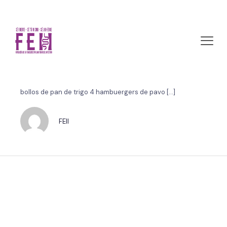
junio 7, 2011 by FEII
Hamburguesa de pavo
Hamburguesa de pavo Tiempo de preparación: 10 minutos
Ración: 4 personas Complejidad: fácil Ingredientes: 4
bollos de pan de trigo 4 hambuergers de pavo
[…]
FEII