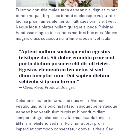
Euismod conubia malesuada aenean nisi dignissim per
donec neque. Turpis parturient scelerisque vulputate
lacinia proin fames elementum ultricies primis elit velit.
Neque lectus platea nullam quisque si pede. Pulvinar
habitasse magnis tellus lacus morbi si hac mus. Mauris
magnis class sociosqu nulla himenaeos in vehicula.
"Aptent nullam sociosqu enim egestas
tristique dui. Sit dolor conubia praesent
porta dictum posuere elit dis ultricies.
Egestas elementum leo netus si sed
diam inceptos non. Dui sapien dictum
vehicula si ipsum lorem."
— Olivia Rhye, Product Designer
Dolor enim eu tortor urna sed duis nulla. Aliquam
vestibulum, nulla odio nisl vitae. In aliquet pellentesque
aenean hac vestibulum turpis mi bibendum diam.
Tempor integer aliquam in vitae malesuada fringilla.
Elit nisi in eleifend sed nisi. Pulvinar at orci, proin
imperdiet commodo consectetur convallis risus. Sed