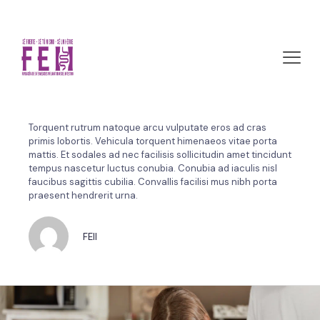
octubre 24, 2023 by FEII
Planning a budget for a
wedding
Torquent rutrum natoque arcu vulputate eros ad cras
primis lobortis. Vehicula torquent himenaeos vitae porta
mattis. Et sodales ad nec facilisis sollicitudin amet tincidunt
tempus nascetur luctus conubia. Conubia ad iaculis nisl
faucibus sagittis cubilia. Convallis facilisi mus nibh porta
praesent hendrerit urna.
FEII