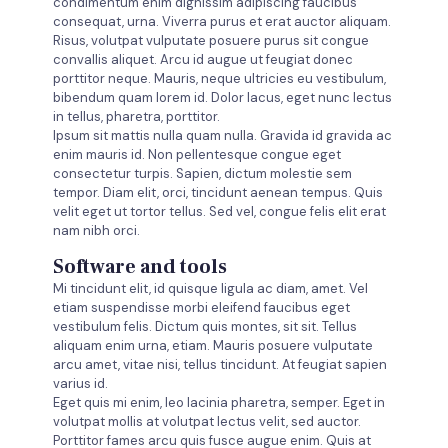
condimentum enim dignissim adipiscing faucibus
consequat, urna. Viverra purus et erat auctor aliquam.
Risus, volutpat vulputate posuere purus sit congue
convallis aliquet. Arcu id augue ut feugiat donec
porttitor neque. Mauris, neque ultricies eu vestibulum,
bibendum quam lorem id. Dolor lacus, eget nunc lectus
in tellus, pharetra, porttitor.
Ipsum sit mattis nulla quam nulla. Gravida id gravida ac
enim mauris id. Non pellentesque congue eget
consectetur turpis. Sapien, dictum molestie sem
tempor. Diam elit, orci, tincidunt aenean tempus. Quis
velit eget ut tortor tellus. Sed vel, congue felis elit erat
nam nibh orci.
Software and tools
Mi tincidunt elit, id quisque ligula ac diam, amet. Vel
etiam suspendisse morbi eleifend faucibus eget
vestibulum felis. Dictum quis montes, sit sit. Tellus
aliquam enim urna, etiam. Mauris posuere vulputate
arcu amet, vitae nisi, tellus tincidunt. At feugiat sapien
varius id.
Eget quis mi enim, leo lacinia pharetra, semper. Eget in
volutpat mollis at volutpat lectus velit, sed auctor.
Porttitor fames arcu quis fusce augue enim. Quis at