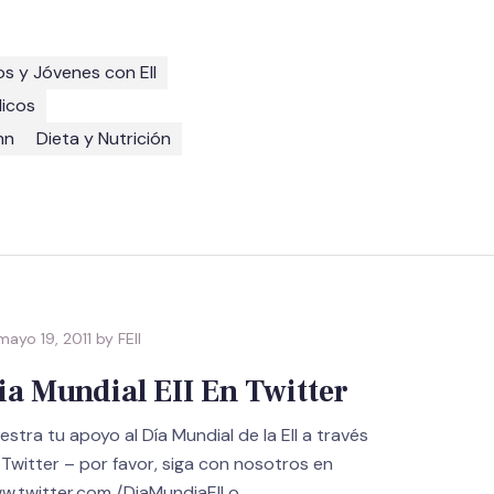
os y Jóvenes con EII
dicos
hn
Dieta y Nutrición
ayo 19, 2011 by FEII
ia Mundial EII En Twitter
stra tu apoyo al Día Mundial de la EII a través
 Twitter – por favor, siga con nosotros en
w.twitter.com /DiaMundiaEII o