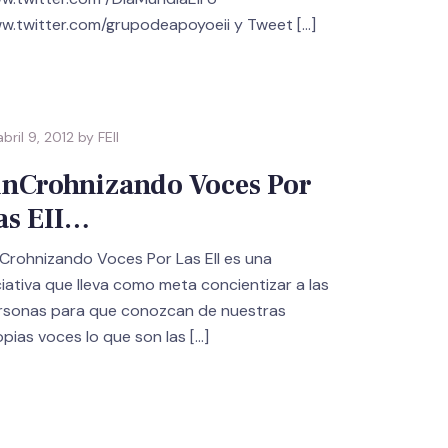
w.twitter.com/grupodeapoyoeii y Tweet
[…]
bril 9, 2012 by FEII
inCrohnizando Voces Por
as EII…
nCrohnizando Voces Por Las EII es una
ciativa que lleva como meta concientizar a las
rsonas para que conozcan de nuestras
opias voces lo que son las
[…]