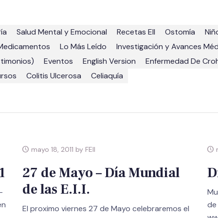
ía
Salud Mental y Emocional
Recetas EII
Ostomía
Niñ
Medicamentos
Lo Más Leído
Investigación y Avances Mé
stimonios)
Eventos
English Version
Enfermedad De Cro
ursos
Colitis Ulcerosa
Celiaquía
mayo 18, 2011 by FEII
m
1
27 de Mayo – Día Mundial
D
de las E.I.I.
-
Mue
en
de
El proximo viernes 27 de Mayo celebraremos el
ww