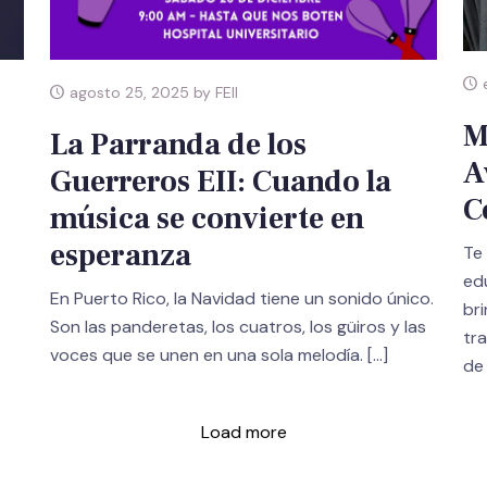
e
agosto 25, 2025 by FEII
M
La Parranda de los
A
Guerreros EII: Cuando la
C
música se convierte en
esperanza
Te 
edu
En Puerto Rico, la Navidad tiene un sonido único.
br
Son las panderetas, los cuatros, los güiros y las
tr
voces que se unen en una sola melodía.
[…]
de
Load more