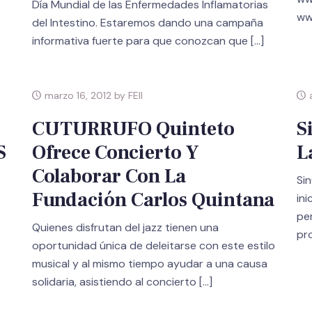
Día Mundial de las Enfermedades Inflamatorias
ww
del Intestino. Estaremos dando una campaña
informativa fuerte para que conozcan que
[…]
marzo 16, 2012 by FEII
a
CUTURRUFO Quinteto
S
S
Ofrece Concierto Y
L
Colaborar Con La
Si
Fundación Carlos Quintana
ini
pe
Quienes disfrutan del jazz tienen una
pr
oportunidad única de deleitarse con este estilo
musical y al mismo tiempo ayudar a una causa
solidaria, asistiendo al concierto
[…]