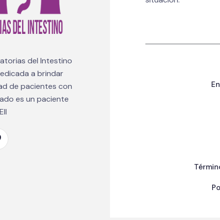
torias del Intestino
 dedicada a brindar
En
dad de pacientes con
mado es un paciente
II
Términ
Po