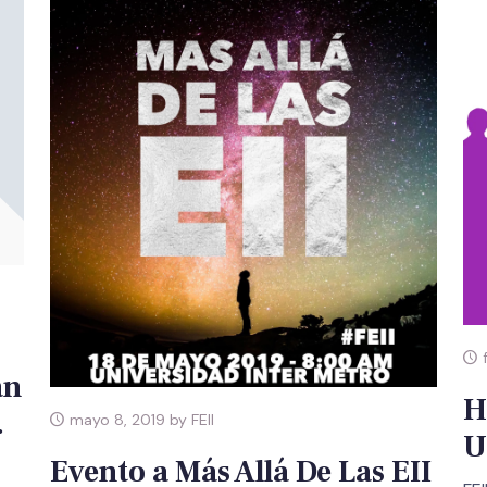
f
án
H
.
mayo 8, 2019 by FEII
U
Evento a Más Allá De Las EII