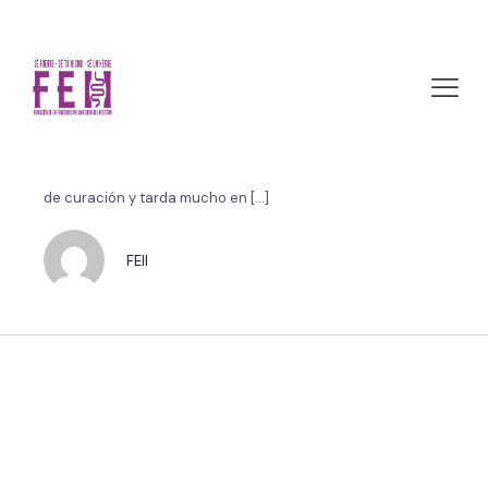
julio 11, 2011 by FEII
Cáncer de Colon
Es un tipo de cáncer bastante común en muchos países,
pero también resulta fácil de detectar, tiene un alto grado
de curación y tarda mucho en
[…]
FEII