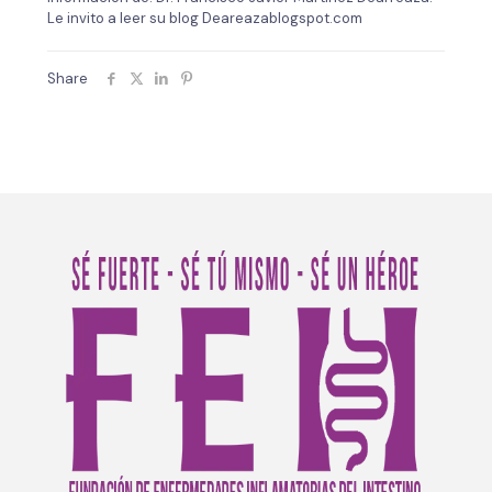
Le invito a leer su blog Deareazablogspot.com
Share