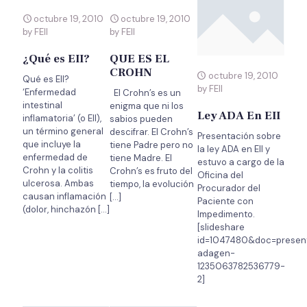
octubre 19, 2010
octubre 19, 2010
by FEII
by FEII
¿Qué es EII?
QUE ES EL
CROHN
octubre 19, 2010
Qué es EII?
by FEII
‘Enfermedad
El Crohn’s es un
intestinal
enigma que ni los
Ley ADA En EII
inflamatoria’ (o EII),
sabios pueden
un término general
descifrar. El Crohn’s
Presentación sobre
que incluye la
tiene Padre pero no
la ley ADA en EII y
enfermedad de
tiene Madre. El
estuvo a cargo de la
Crohn y la colitis
Crohn’s es fruto del
Oficina del
ulcerosa. Ambas
tiempo, la evolución
Procurador del
causan inflamación
[…]
Paciente con
(dolor, hinchazón
[…]
Impedimento.
[slideshare
id=1047480&doc=presen
adagen-
1235063782536779-
2]