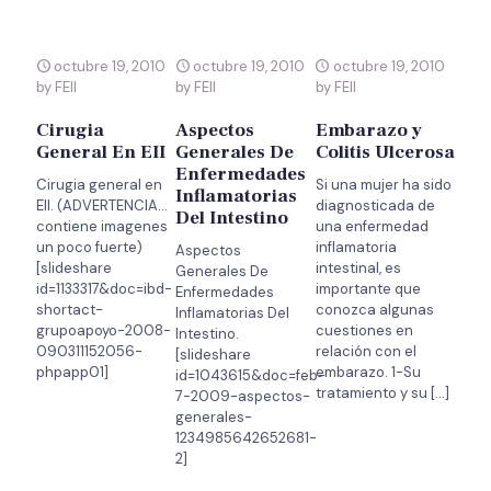
octubre 19, 2010
octubre 19, 2010
octubre 19, 2010
by FEII
by FEII
by FEII
Cirugia
Aspectos
Embarazo y
General En EII
Generales De
Colitis Ulcerosa
Enfermedades
Cirugia general en
Si una mujer ha sido
Inflamatorias
EII. (ADVERTENCIA…
diagnosticada de
Del Intestino
contiene imagenes
una enfermedad
un poco fuerte)
inflamatoria
Aspectos
[slideshare
intestinal, es
Generales De
id=1133317&doc=ibd-
importante que
Enfermedades
shortact-
conozca algunas
Inflamatorias Del
grupoapoyo-2008-
cuestiones en
Intestino.
090311152056-
relación con el
[slideshare
phpapp01]
embarazo. 1-Su
id=1043615&doc=feb-
tratamiento y su
[…]
7-2009-aspectos-
generales-
1234985642652681-
2]