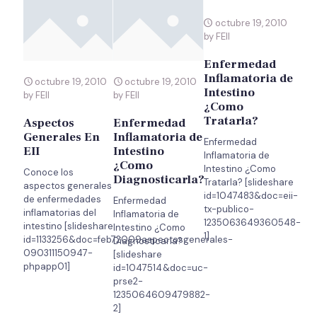
octubre 19, 2010
by FEII
Enfermedad
Inflamatoria de
octubre 19, 2010
octubre 19, 2010
Intestino
by FEII
by FEII
¿Como
Tratarla?
Aspectos
Enfermedad
Generales En
Inflamatoria de
Enfermedad
EII
Intestino
Inflamatoria de
¿Como
Intestino ¿Como
Conoce los
Diagnosticarla?
Tratarla? [slideshare
aspectos generales
id=1047483&doc=eii-
de enfermedades
Enfermedad
tx-publico-
inflamatorias del
Inflamatoria de
1235063649360548-
intestino [slideshare
Intestino ¿Como
1]
id=1133256&doc=feb72009aspectosgenerales-
Diagnosticarla?
090311150947-
[slideshare
phpapp01]
id=1047514&doc=uc-
prse2-
1235064609479882-
2]