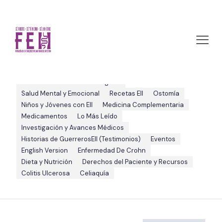
crohn's
Categories:
Viviendo con EII
Sin categoría
Salud Mental y Emocional
Recetas EII
Ostomía
Niños y Jóvenes con EII
Medicina Complementaria
Medicamentos
Lo Más Leído
Investigación y Avances Médicos
Historias de GuerrerosEII (Testimonios)
Eventos
English Version
Enfermedad De Crohn
Dieta y Nutrición
Derechos del Paciente y Recursos
Colitis Ulcerosa
Celiaquía