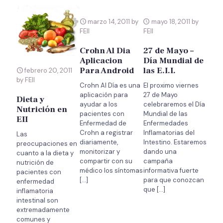
marzo 14, 2011 by
mayo 18, 2011 by
FEII
FEII
Crohn Al Dia
27 de Mayo –
Aplicacion
Día Mundial de
Para Android
las E.I.I.
febrero 20, 2011
by FEII
Crohn Al Día es una
El proximo viernes
aplicación para
27 de Mayo
Dieta y
ayudar a los
celebraremos el Día
Nutrición en
pacientes con
Mundial de las
EII
Enfermedad de
Enfermedades
Crohn a registrar
Inflamatorias del
Las
diariamente,
Intestino. Estaremos
preocupaciones en
monitorizar y
dando una
cuanto a la dieta y
compartir con su
campaña
nutrición de
médico los síntomas
informativa fuerte
pacientes con
[…]
para que conozcan
enfermedad
que
[…]
inflamatoria
intestinal son
extremadamente
comunes y