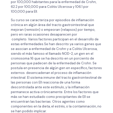
por 100,000 habitantes para la enfermedad de Crohn,
62.2 por 100,000 para Colitis Ulcerosa y 106.1 por
100,000 para EII.
Su curso se caracteriza por episodios de inflamación
crónica en algún área del tracto gastrointestinal que
mejoran (remisión) o empeoran (relapsos) por tiempo,
pero en raras ocasiones desaparecen por
completo. Varios factores participan en el desarrollo de
estas enfermedades.Se han descrito ya varios genes que
se asocian a enfermedad de Crohn y a Colitis Ulcerosa,
siendo el más famoso el llamado NOD-2, un gen en el
cromosoma 16 que se ha descrito en un porciento de
personas que padecen de la enfermedad de Crohn. Se
postula en presencia de algún gen en específico, factores
externos desencadenan el proceso de inflamación
intestinal. El sistema inmune del tracto gastrointestinal de
las personas con EII reacciona de una forma
descontrolada ante este estímulo, y la inflamación
permanece activa crónicamente. Entre los factores que
más se han estudiado como precipitantes de EII se
encuentran las bacterias. Otros agentes como
componentes en la dieta, el estrés, o la contaminación, no
se han podido implicar.