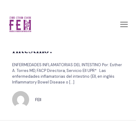
octubre 19, 2010 by FEII
¿Qué son las Enfermedades
Inflamatorias del
Intestino?
ENFERMEDADES INFLAMATORIAS DEL INTESTINO Por: Esther
A. Torres MD, FACP Directora, Servicio EII UPR* Las
enfermedades inflamatorias del intestino (EII, en inglés
Inflammatory Bowel Disease o
[…]
FEII