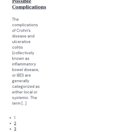
Possible
Complications
The
complications
of Crohn’s
disease and
ulcerative
colitis
(collectively
known as
inflammatory
bowel disease,
or IBD) are
generally
categorized as
either local or
systemic. The
term
[…]
1
2
3