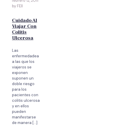
febrero 12, 2011
by FEII
Cuidado Al
Viajar Con
Colitis
Ulcerosa
Las
enfermedadea
a las que los
viajeros se
exponen
suponen un
doble riesgo
para los
pacientes con
colitis ulcerosa
y en ellos
pueden
manifestarse
de manera
[…]