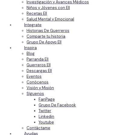
Investigación y Avances Médicos
Niños y Jóvenes con EII
Recetas EII
Salud Mental y Emocional
Integrate
Historias De Guerreros
Comparte tu historia
Grupo De Apoyo EII
Inspira
Blog
Parranda EII
Guerreros EII
Descargas EII
Eventos
Conócenos
Visión y Misión
Síguenos
FanPage
Grupo De Facebook
Twitter
Linkedin
Youtube
Contáctame
Ayudas