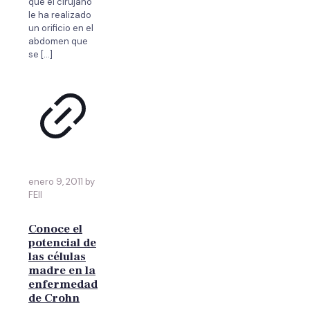
que el cirujano
le ha realizado
un orificio en el
abdomen que
se
[…]
enero 9, 2011 by
FEII
Conoce el
potencial de
las células
madre en la
enfermedad
de Crohn