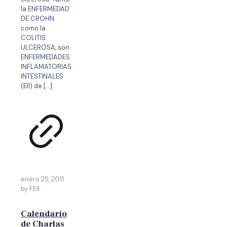
la ENFERMEDAD
DE CROHN
como la
COLITIS
ULCEROSA, son
ENFERMEDADES
INFLAMATORIAS
INTESTINALES
(EII) de
[…]
enero 25, 2011
by FEII
Calendario
de Charlas