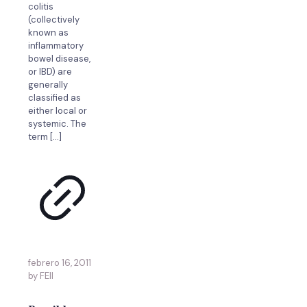
colitis
(collectively
known as
inflammatory
bowel disease,
or IBD) are
generally
classified as
either local or
systemic. The
term
[…]
febrero 16, 2011
by FEII