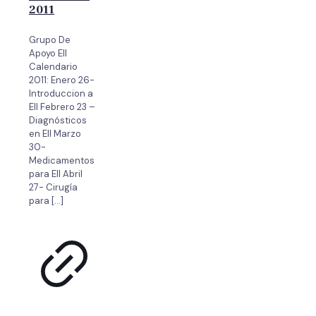
2011
Grupo De
Apoyo EII
Calendario
2011: Enero 26-
Introduccion a
EII Febrero 23 –
Diagnósticos
en EII Marzo
30-
Medicamentos
para EII Abril
27- Cirugía
para
[…]